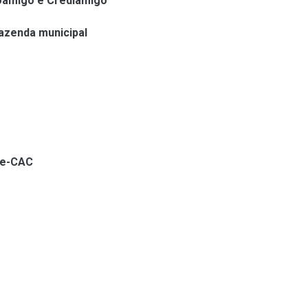
roamigo e Crediamigo
azenda municipal
o e-CAC