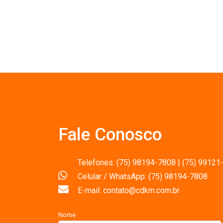
Fale Conosco
Telefones: (75) 98194-7808 | (75) 99121
Celular / WhatsApp: (75) 98194-7808
E-mail: contato@cdkm.com.br
Nome