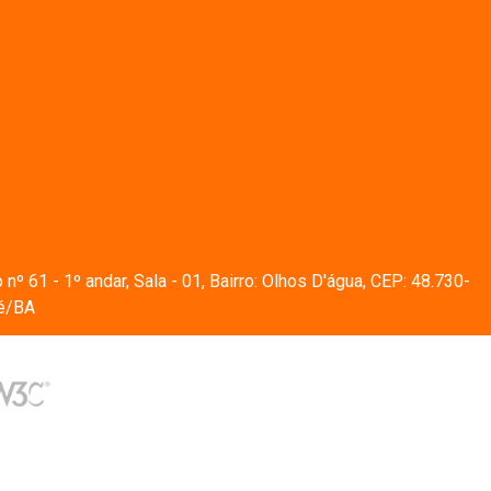
º 61 - 1º andar, Sala - 01, Bairro: Olhos D'água, CEP: 48.730-
té/BA