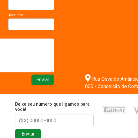
Assunto
Rua Osvaldo Amâncio n
Enviar
000 - Conceição de Coi
Deixe seu número que ligamos para
você!
Enviar