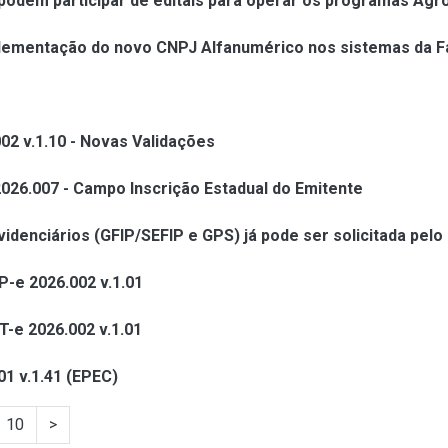
odem participar de editais para operar os programas Ag
plementação do novo CNPJ Alfanumérico nos sistemas da F
02 v.1.10 - Novas Validações
2026.007 - Campo Inscrição Estadual do Emitente
idenciários (GFIP/SEFIP e GPS) já pode ser solicitada pel
P-e 2026.002 v.1.01
T-e 2026.002 v.1.01
01 v.1.41 (EPEC)
10
>