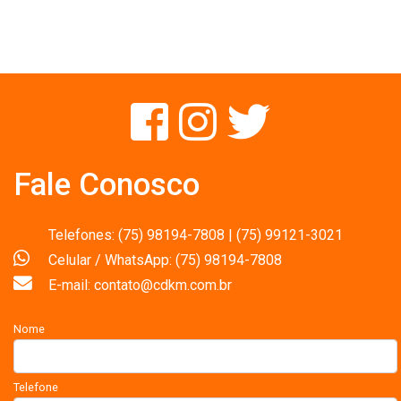
Fale Conosco
Telefones: (75) 98194-7808 | (75) 99121-3021
Celular / WhatsApp: (75) 98194-7808
E-mail: contato@cdkm.com.br
Nome
Telefone