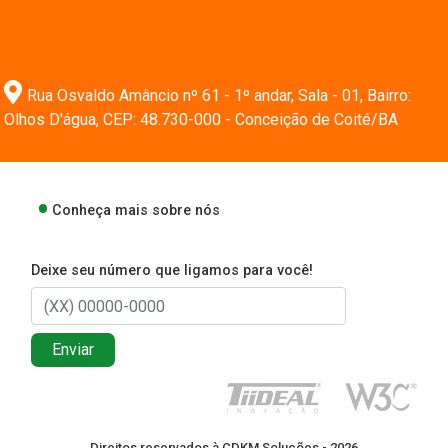
Rua Osvaldo Amâncio nº 61 - 1º andar, Sala - 01, Bairro:
Olhos D'água, CEP: 48.730-000 - Conceição de Coité/BA
Conheça mais sobre nós
Deixe seu número que ligamos para você!
Enviar
Direitos reservados à CDKM Soluções - 2026