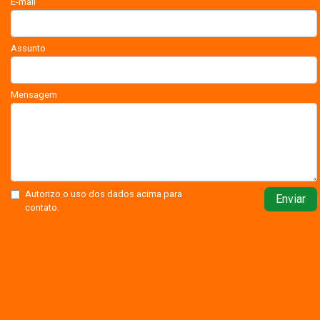
E-mail
Assunto
Mensagem
Autorizo o uso dos dados acima para
Enviar
contato.