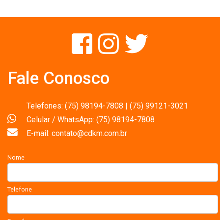
Fale Conosco
Telefones: (75) 98194-7808 | (75) 99121-3021
Celular / WhatsApp: (75) 98194-7808
E-mail: contato@cdkm.com.br
Nome
Telefone