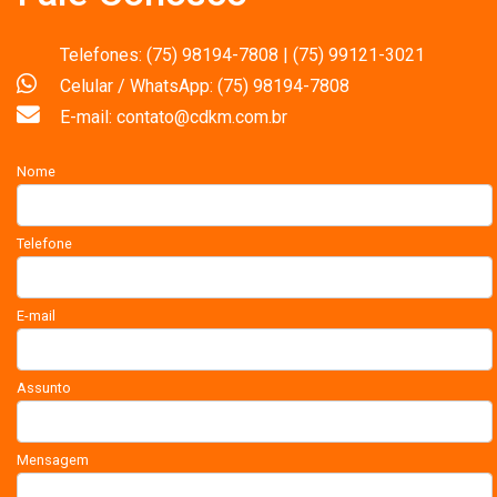
Telefones: (75) 98194-7808 | (75) 99121-3021
Celular / WhatsApp: (75) 98194-7808
E-mail: contato@cdkm.com.br
Nome
Telefone
E-mail
Assunto
Mensagem