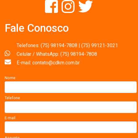
Fale Conosco
Telefones: (75) 98194-7808 | (75) 99121-3021
Celular / WhatsApp: (75) 98194-7808
E-mail: contato@cdkm.com.br
Nome
Telefone
E-mail
Assunto