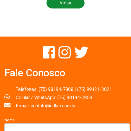
Voltar
Fale Conosco
Telefones: (75) 98194-7808 | (75) 99121-3021
Celular / WhatsApp: (75) 98194-7808
E-mail: contato@cdkm.com.br
Nome