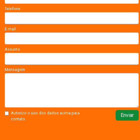
Telefone
E-mail
Assunto
Mensagem
Autorizo o uso dos dados acima para
Enviar
contato.