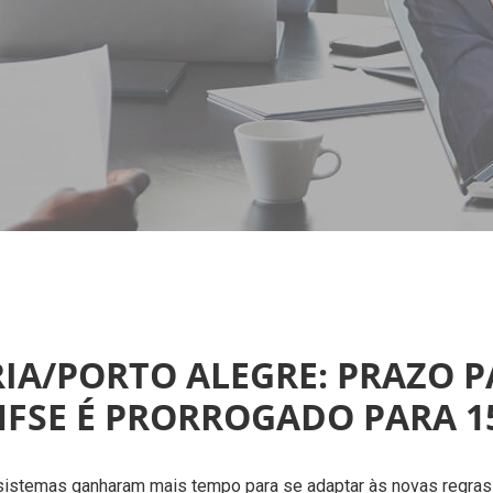
IA/PORTO ALEGRE: PRAZO 
FSE É PRORROGADO PARA 15
istemas ganharam mais tempo para se adaptar às novas regras 