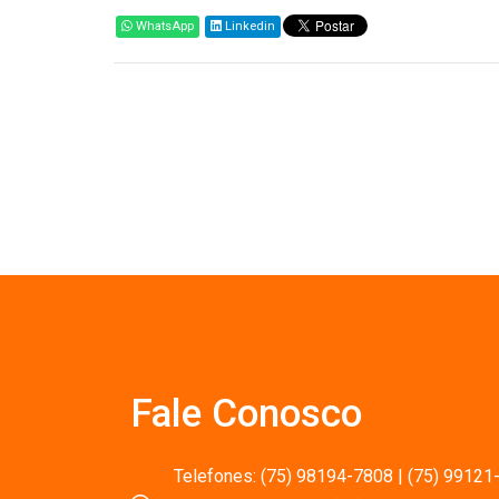
WhatsApp
Linkedin
Fale Conosco
Telefones: (75) 98194-7808 | (75) 99121