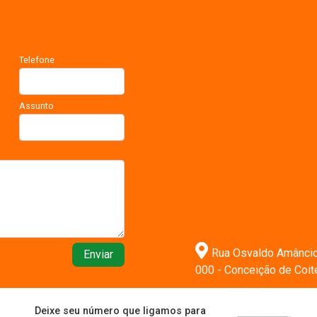
Telefone
Assunto
Rua Osvaldo Amâncio n
Enviar
000 - Conceição de Coi
Deixe seu número que ligamos para