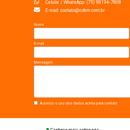
Celular / WhatsApp: (75) 98194-7808
E-mail: contato@cdkm.com.br
Nome
E-mail
Mensagem
Autorizo o uso dos dados acima para contato.
Conheça mais sobre nós