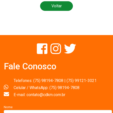
Voltar
Fale Conosco
Telefones: (75) 98194-7808 | (75) 99121-3021
Celular / WhatsApp: (75) 98194-7808
E-mail: contato@cdkm.com.br
Nome