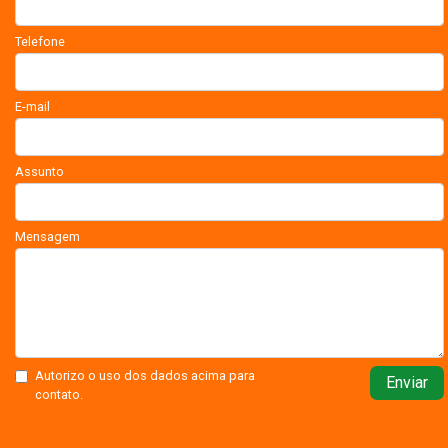
Telefone
E-mail
Assunto
Mensagem
Autorizo o uso dos dados acima para
Enviar
contato.