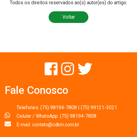
Todos os direitos reservados ao(s) autor(es) do artigo.
Voltar
Fale Conosco
Telefones: (75) 98194-7808 | (75) 99121-3021
Celular / WhatsApp: (75) 98194-7808
E-mail: contato@cdkm.com.br