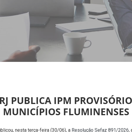
-RJ PUBLICA IPM PROVISÓRIO
MUNICÍPIOS FLUMINENSES
licou, nesta terça-feira (30/06), a
Resolução Sefaz 891/2026
,