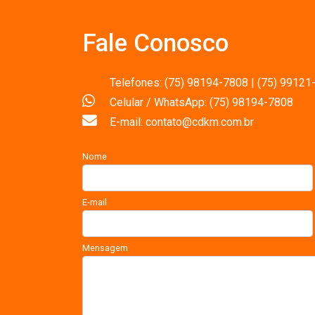
Fale Conosco
Telefones: (75) 98194-7808 | (75) 99121
Celular / WhatsApp: (75) 98194-7808
E-mail: contato@cdkm.com.br
Nome
E-mail
Mensagem