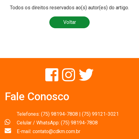
Todos os direitos reservados ao(s) autor(es) do artigo.
Voltar
Fale Conosco
Telefones: (75) 98194-7808 | (75) 99121-3021
Celular / WhatsApp: (75) 98194-7808
E-mail: contato@cdkm.com.br