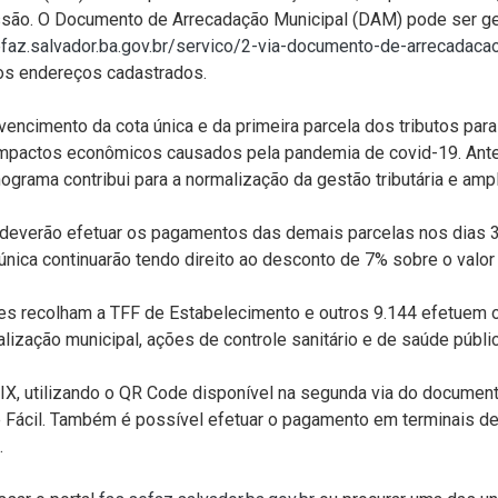
issão. O Documento de Arrecadação Municipal (DAM) pode ser ger
az.salvador.ba.gov.br/servico/2-via-documento-de-arrecadaca
os endereços cadastrados.
 vencimento da cota única e da primeira parcela dos tributos par
pactos econômicos causados pela pandemia de covid-19. Antes
rama contribui para a normalização da gestão tributária e amplia
deverão efetuar os pagamentos das demais parcelas nos dias 31
nica continuarão tendo direito ao desconto de 7% sobre o valor
ntes recolham a TFF de Estabelecimento e outros 9.144 efetuem
alização municipal, ações de controle sanitário e de saúde públi
, utilizando o QR Code disponível na segunda via do documento,
 Fácil. Também é possível efetuar o pagamento em terminais de 
.