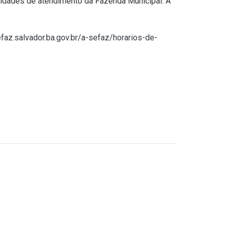
idades de atendimento da Fazenda Municipal. A
az.salvador.ba.gov.br/a-sefaz/horarios-de-