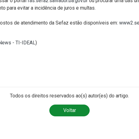
ssar o portal
fas.sefaz.salvador.ba.gov.br
ou procurar uma das un
para evitar a incidência de juros e multas.
postos de atendimento da Sefaz estão disponíveis em:
www2.sef
lNews - TI-IDEAL
)
Todos os direitos reservados ao(s) autor(es) do artigo.
Voltar