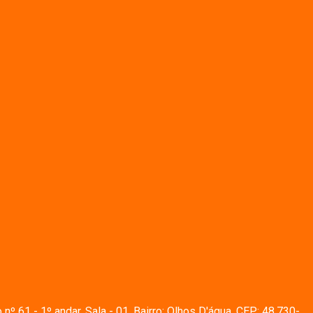
º 61 - 1º andar, Sala - 01, Bairro: Olhos D'água, CEP: 48.730-