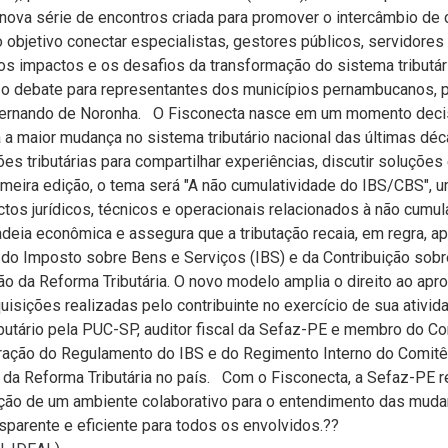
 nova série de encontros criada para promover o intercâmbio de
o objetivo conectar especialistas, gestores públicos, servidores
os impactos e os desafios da transformação do sistema tributári
o o debate para representantes dos municípios pernambucanos, 
 Fernando de Noronha. O Fisconecta nasce em um momento decis
 a maior mudança no sistema tributário nacional das últimas dé
es tributárias para compartilhar experiências, discutir soluções
imeira edição, o tema será "A não cumulatividade do IBS/CBS", 
ectos jurídicos, técnicos e operacionais relacionados à não cumu
adeia econômica e assegura que a tributação recaia, em regra, 
o Imposto sobre Bens e Serviços (IBS) e da Contribuição sobre
ão da Reforma Tributária. O novo modelo amplia o direito ao apr
aquisições realizadas pelo contribuinte no exercício de sua ativ
ibutário pela PUC-SP, auditor fiscal da Sefaz-PE e membro do Co
ação do Regulamento do IBS e do Regimento Interno do Comitê 
 da Reforma Tributária no país. Com o Fisconecta, a Sefaz-PE
ução de um ambiente colaborativo para o entendimento das mudan
nsparente e eficiente para todos os envolvidos.??