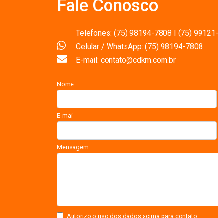
Fale Conosco
Telefones: (75) 98194-7808 | (75) 99121
Celular / WhatsApp: (75) 98194-7808
E-mail: contato@cdkm.com.br
Nome
E-mail
Mensagem
Autorizo o uso dos dados acima para contato.