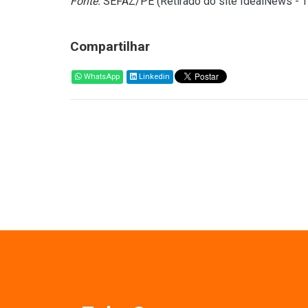
Fonte:
SEFAZ/PE (
Retirado do site IdealNews - 
Compartilhar
WhatsApp
Linkedin