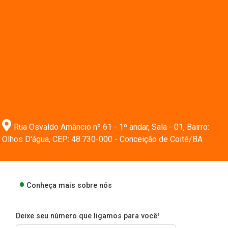
Rua Osvaldo Amâncio nº 61 - 1º andar, Sala - 01, Bairro:
Olhos D'água, CEP: 48.730-000 - Conceição de Coité/BA
Conheça mais sobre nós
Deixe seu número que ligamos para você!