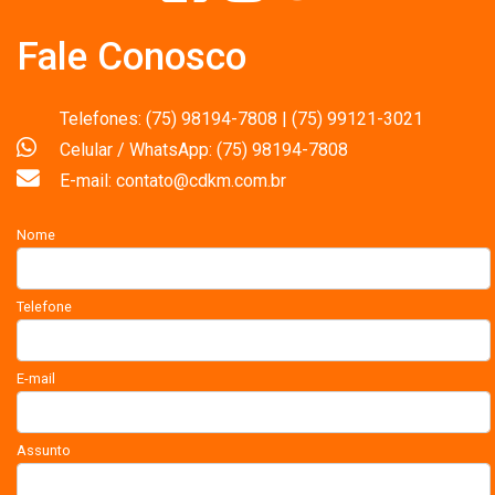
Fale Conosco
Telefones: (75) 98194-7808 | (75) 99121-3021
Celular / WhatsApp: (75) 98194-7808
E-mail: contato@cdkm.com.br
Nome
Telefone
E-mail
Assunto