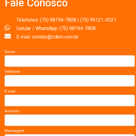
Fale Conosco
Telefones: (75) 98194-7808 | (75) 99121-3021
Celular / WhatsApp: (75) 98194-7808
E-mail: contato@cdkm.com.br
Nome
Telefone
E-mail
Assunto
Mensagem