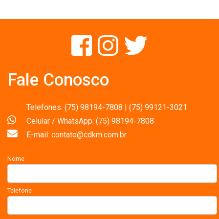
Fale Conosco
Telefones: (75) 98194-7808 | (75) 99121-3021
Celular / WhatsApp: (75) 98194-7808
E-mail: contato@cdkm.com.br
Nome
Telefone