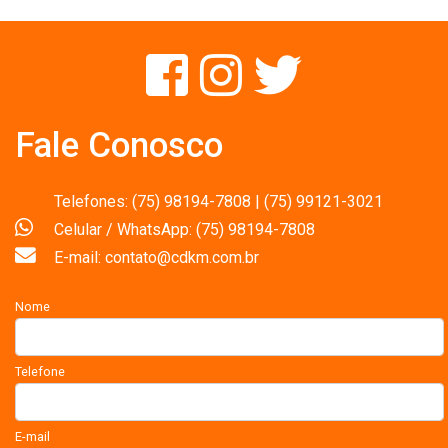
Fale Conosco
Telefones: (75) 98194-7808 | (75) 99121-3021
Celular / WhatsApp: (75) 98194-7808
E-mail: contato@cdkm.com.br
Nome
Telefone
E-mail