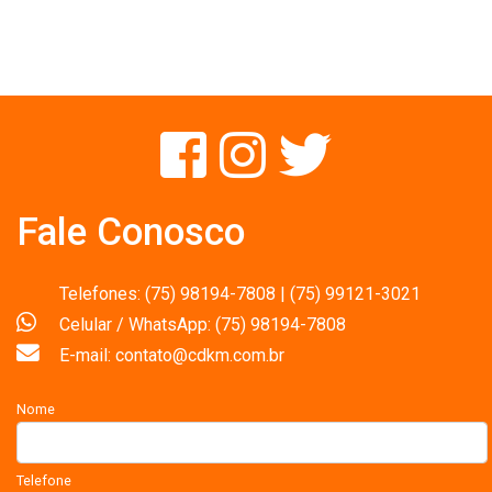
Fale Conosco
Telefones: (75) 98194-7808 | (75) 99121-3021
Celular / WhatsApp: (75) 98194-7808
E-mail: contato@cdkm.com.br
Nome
Telefone