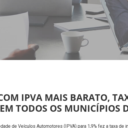
 COM IPVA MAIS BARATO, T
EM TODOS OS MUNICÍPIOS 
edade de Veículos Automotores (IPVA) para 1,9% fez a taxa de