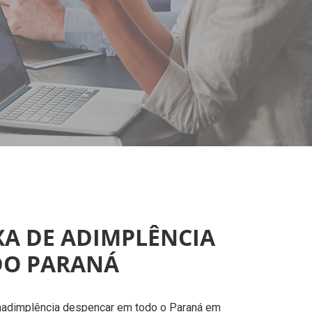
AXA DE ADIMPLÊNCIA
DO PARANÁ
 inadimplência despencar em todo o Paraná em