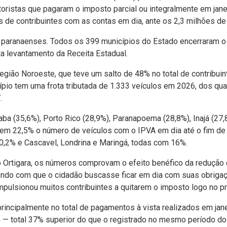
toristas que pagaram o imposto parcial ou integralmente em ja
 de contribuintes com as contas em dia, ante os 2,3 milhões de
 paranaenses. Todos os 399 municípios do Estado encerraram 
a levantamento da Receita Estadual.
egião Noroeste, que teve um salto de 48% no total de contribui
pio tem uma frota tributada de 1.333 veículos em 2026, dos qua
.
ba (35,6%), Porto Rico (28,9%), Paranapoema (28,8%), Inajá (27,
em 22,5% o número de veículos com o IPVA em dia até o fim de j
0,2% e Cascavel, Londrina e Maringá, todas com 16%.
 Ortigara, os números comprovam o efeito benéfico da redução 
zendo com que o cidadão buscasse ficar em dia com suas obrigaç
mpulsionou muitos contribuintes a quitarem o imposto logo no p
rincipalmente no total de pagamentos à vista realizados em jane
o — total 37% superior do que o registrado no mesmo período do