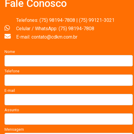
Fale Conosco
Telefones: (75) 98194-7808 | (75) 99121-3021
Celular / WhatsApp: (75) 98194-7808
E-mail: contato@cdkm.com.br
Nome
Telefone
E-mail
Assunto
Mensagem