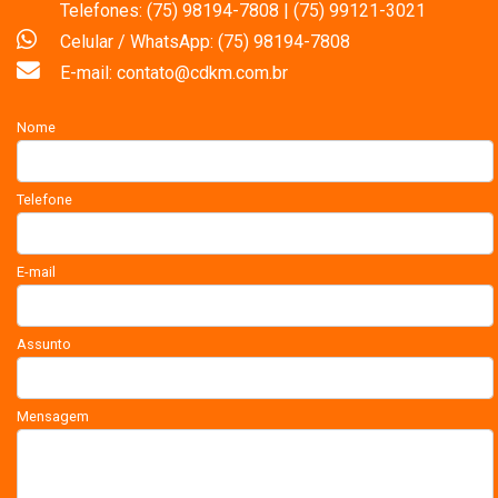
Telefones: (75) 98194-7808 | (75) 99121-3021
Celular / WhatsApp: (75) 98194-7808
E-mail: contato@cdkm.com.br
Nome
Telefone
E-mail
Assunto
Mensagem