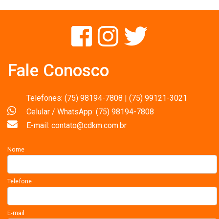
Fale Conosco
Telefones: (75) 98194-7808 | (75) 99121-3021
Celular / WhatsApp: (75) 98194-7808
E-mail: contato@cdkm.com.br
Nome
Telefone
E-mail