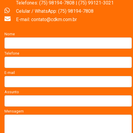
Telefones: (75) 98194-7808 | (75) 99121-3021
Celular / WhatsApp: (75) 98194-7808
E-mail: contato@cdkm.com.br
Nome
Telefone
E-mail
Assunto
Mensagem