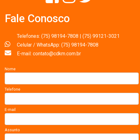
Fale Conosco
Telefones: (75) 98194-7808 | (75) 99121-3021
Celular / WhatsApp: (75) 98194-7808
E-mail: contato@cdkm.com.br
Nome
Telefone
E-mail
Assunto