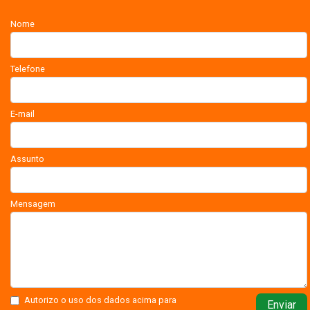
Nome
Telefone
E-mail
Assunto
Mensagem
Autorizo o uso dos dados acima para
Enviar