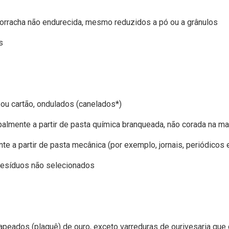
orracha não endurecida, mesmo reduzidos a pó ou a grânulos
s
l ou cartão, ondulados (canelados*)
ipalmente a partir de pasta química branqueada, não corada na m
nte a partir de pasta mecânica (por exemplo, jornais, periódico
 resíduos não selecionados
apeados (plaquê) de ouro, exceto varreduras de ourivesaria qu