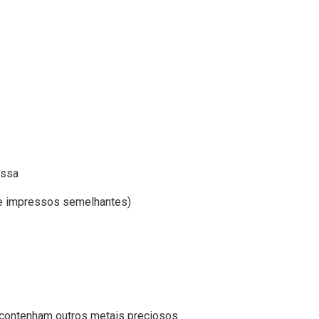
assa
s e impressos semelhantes)
e contenham outros metais preciosos