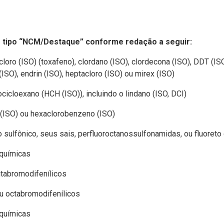
o tipo “NCM/Destaque” conforme redação a seguir:
loro (ISO) (toxafeno), clordano (ISO), clordecona (ISO), DDT (ISO)
 (ISO), endrin (ISO), heptacloro (ISO) ou mirex (ISO)
icloexano (HCH (ISO)), incluindo o lindano (ISO, DCI)
(ISO) ou hexaclorobenzeno (ISO)
sulfônico, seus sais, perfluoroctanossulfonamidas, ou fluoreto 
 químicas
ntabromodifenílicos
u octabromodifenílicos
 químicas