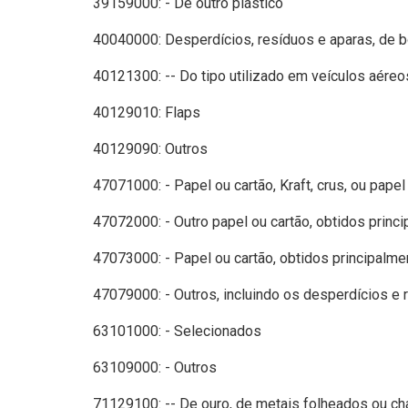
39159000: - De outro plástico
40040000: Desperdícios, resíduos e aparas, de b
40121300: -- Do tipo utilizado em veículos aéreo
40129010: Flaps
40129090: Outros
47071000: - Papel ou cartão, Kraft, crus, ou pape
47072000: - Outro papel ou cartão, obtidos princ
47073000: - Papel ou cartão, obtidos principalme
47079000: - Outros, incluindo os desperdícios e
63101000: - Selecionados
63109000: - Outros
71129100: -- De ouro, de metais folheados ou ch