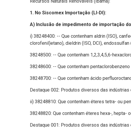
Recursos Naturais Renováveis (Ibama):
1. No Siscomex Importação (LI-DI):
A) Inclusão de impedimento de importação d
i) 38248400: -- Que contenham aldrin (ISO), canfec
clorofenil)etano), dieldrin (ISO, DCI), endossulfan
38248500: -- Que contenham 1,2,3,4,5,6-hexacloroc
38248600: -- Que contenham pentaclorobenzeno 
38248700: -- Que contenham ácido perfluoroctano 
Destaque 002: Produtos diversos das indústrias
ii) 38248810: Que contenham éteres tetra- ou pe
38248820: Que contenham éteres hexa-, hepta- o
Destaque 001: Produtos diversos das indústrias